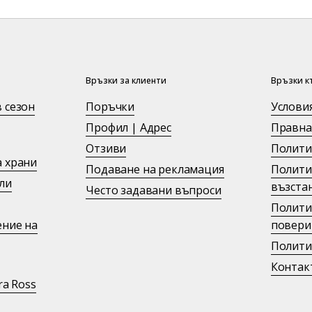
Връзки за клиенти
Връзки к
 сезон
Поръчки
Услови
Профил | Адрес
Правна
Отзиви
Полити
 храни
Подаване на рекламация
Полити
ли
възста
Често задавани въпроси
Полити
ение на
повери
Полити
Контак
ra Ross