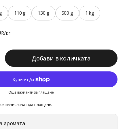
g
110 g
130 g
500 g
1 kg
ена:
UR/кг
Добави в количката
Още варианти за плащане
се изчислява при плащане.
а аромата