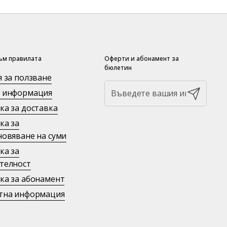
ъм правилата
Оферти и абонамент за
бюлетин
я за ползване
 информация
Изпрати
ка за доставка
ка за
новяване на суми
ка за
телност
ка за абонамент
тна информация