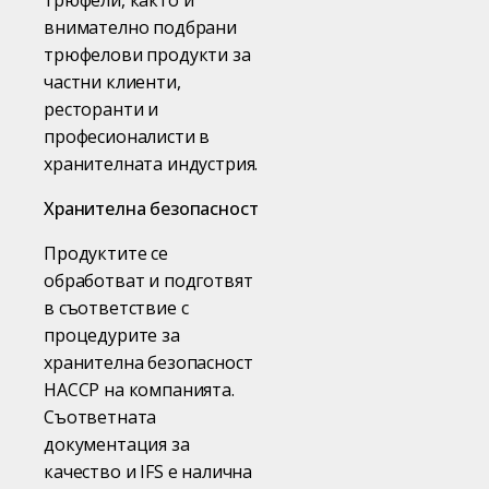
трюфели, както и
внимателно подбрани
трюфелови продукти за
частни клиенти,
ресторанти и
професионалисти в
хранителната индустрия.
Хранителна безопасност
Продуктите се
обработват и подготвят
в съответствие с
процедурите за
хранителна безопасност
HACCP на компанията.
Съответната
документация за
качество и IFS е налична