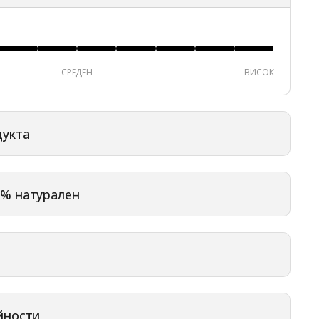
СРЕДЕН
ВИСОК
дукта
% натурален
йности