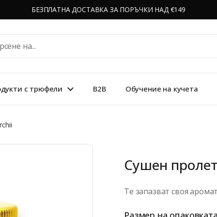
БЕЗПЛАТНА ДОСТАВКА ЗА ПОРЪЧКИ НАД €149
дукти с трюфели
B2B
Обучение на кучета
chii
Сушен пролете
Те запазват своя арома
Размер на опаковкат