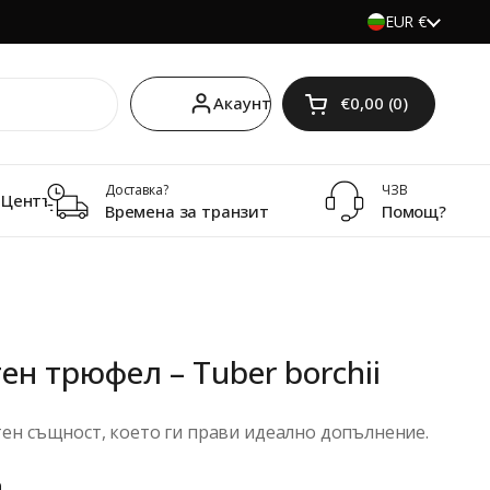
Държава/регио
EUR €
Акаунт
€0,00
0
Отвори количкат
Количка за пазар
продукта в колич
Доставка?
ЧЗВ
Център за знания
Времена за транзит
Помощ?
н трюфел – Tuber borchii
тен същност, което ги прави идеално допълнение.
а