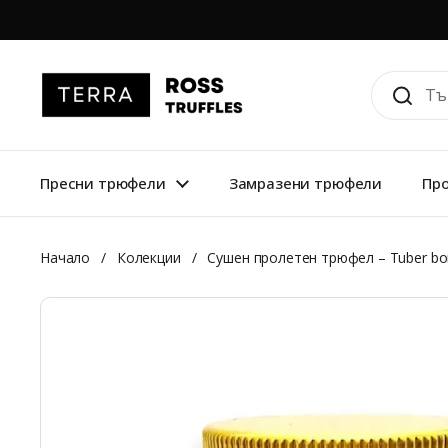
Прескочи до съдържанието
Пресни трюфели
Замразени трюфели
Про
Начало
/
Колекции
/
Сушен пролетен трюфел – Tuber bor