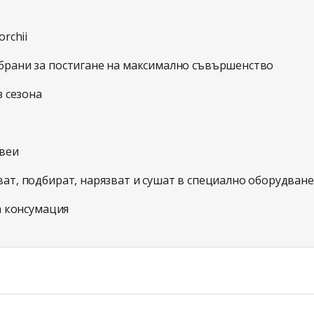
rchii
рани за постигане на максимално съвършенство
з сезона
рвеи
ват, подбират, нарязват и сушат в специално оборудване
за консумация