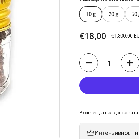
10 g
20 g
50 
Цена:
€18,00
Единична ц
€1.800,00 E
Количество
Включен данък.
Доставката
Интензивност н