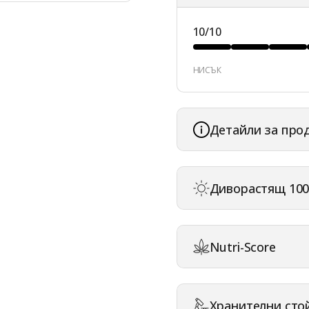
10/10
НИСЪК
Детайли за про
Диворастящ 100
Nutri-Score
Хранителни сто