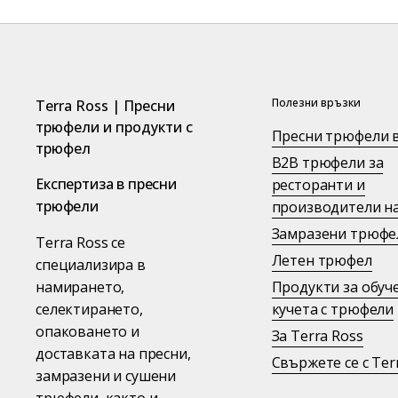
Полезни връзки
Terra Ross | Пресни
трюфели и продукти с
Пресни трюфели в
трюфел
B2B трюфели за
Експертиза в пресни
ресторанти и
трюфели
производители на
Замразени трюфе
Terra Ross се
Летен трюфел
специализира в
намирането,
Продукти за обуч
селектирането,
кучета с трюфели
опаковането и
За Terra Ross
доставката на пресни,
Свържете се с Ter
замразени и сушени