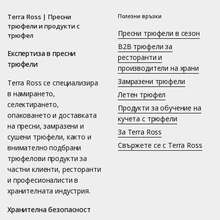
Terra Ross | Пресни
Полезни връзки
трюфели и продукти с
Пресни трюфели в сезон
трюфел
B2B трюфели за
Експертиза в пресни
ресторанти и
трюфели
производители на храни
Замразени трюфели
Terra Ross се специализира
в намирането,
Летен трюфел
селектирането,
Продукти за обучение на
опаковането и доставката
кучета с трюфели
на пресни, замразени и
За Terra Ross
сушени трюфели, както и
Свържете се с Terra Ross
внимателно подбрани
трюфелови продукти за
частни клиенти, ресторанти
и професионалисти в
хранителната индустрия.
Хранителна безопасност