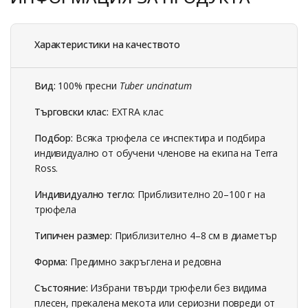
Характеристики на качеството
Вид:
100% пресни
Tuber uncinatum
Търговски клас:
EXTRA клас
Подбор:
Всяка трюфела се инспектира и подбира
индивидуално от обучени членове на екипа на Terra
Ross.
Индивидуално тегло:
Приблизително 20–100 г на
трюфела
Типичен размер:
Приблизително 4–8 см в диаметър
Форма:
Предимно закръглена и редовна
Състояние:
Избрани твърди трюфели без видима
плесен, прекалена мекота или сериозни повреди от