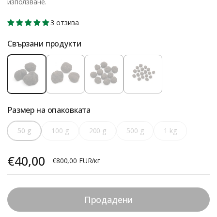
използване.
3 отзива
Свързани продукти
Размер на опаковката
50 g
100 g
200 g
500 g
1 kg
Цена:
€40,00
Единична цена:
€800,00 EUR/кг
Продадени