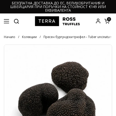
Прескочи до съдържанието
БЕЗПЛАТНА ДОСТАВКА ДО ЕС, ВЕЛИКОБРИТАНИЯ И
ШВЕЙЦАРИЯ ПРИ ПОРЪЧКИ НА СТОЙНОСТ €149 ИЛИ
ЕКВИВАЛЕНТА
Отвори коли
0
Отвори менюто
Начало
/
Колекции
/
Пресен бургундски трюфел – Tuber uncinatum (к